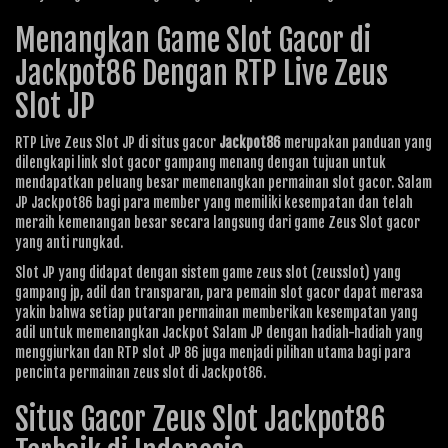
Menangkan Game Slot Gacor di
Jackpot86 Dengan RTP Live Zeus
Slot JP
RTP Live Zeus Slot JP di situs gacor
Jackpot86
merupakan panduan yang
dilengkapi link slot gacor gampang menang dengan tujuan untuk
mendapatkan peluang besar memenangkan permainan slot gacor. Salam
JP Jackpot86 bagi para member yang memiliki kesempatan dan telah
meraih kemenangan besar secara langsung dari game Zeus Slot gacor
yang anti rungkad.
Slot JP yang didapat dengan sistem game zeus slot (zeusslot) yang
gampang jp, adil dan transparan, para pemain slot gacor dapat merasa
yakin bahwa setiap putaran permainan memberikan kesempatan yang
adil untuk memenangkan Jackpot Salam JP dengan hadiah-hadiah yang
menggiurkan dan RTP slot JP 86 juga menjadi pilihan utama bagi para
pencinta permainan zeus slot di Jackpot86.
Situs Gacor Zeus Slot Jackpot86