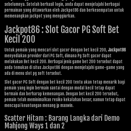
sebelumnya. Setelah berhasil login, anda dapat menjelajahi berbagai
permainan yang ditawarkan oleh Jackpot86 dan berkesempatan untuk
memenangkan jackpot yang menggiurkan.
Jackpot86 : Slot Gacor PG Soft Bet
Kecil 200
Untuk pemain yang mencari slot gacor dengan bet kecil 200,
Jackpot86
menyediakan provider dari PG Soft, dimana Pg Soft gacor dapat
melakukan Bet kecil 200. Berbagai jenis game bet 200 tersebut dapat
anda temukan di situs Jackpot86 dengan memjelajahi game-game yang
ada di menu slot pg soft tersebut.
Slot gacor PG Soft dengan bet kecil 200 tentu akan tetap menarik bagi
pemain yang ingin bermain santai dengan modal kecil tetap dapat
bermain dan berharap kemenangan. Dengan bet kecil 200 tersebut,
pemain telah meminimalkan resiko kekalahan besar, namun tetap dapat
mencapai keuntungan menang jp maxwin.
Scatter Hitam : Barang Langka dari Demo
Mahjong Ways 1 dan 2