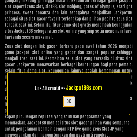
gampang menang jp hingga maxwin. Kehadiran berbagai game jackpot
slot seperti zeus slot, slot88, slot mahjong, gates of olympus, starlight
princess, sweet bonanza dan lain sebagainya menjadikan Jackpot86
sebagai situs slot gacor favorit terlengkap dan pilihan pecinta zeus slot
terbaik saat ini. Selain itu, fitur demo slot gratis menambah keunggulan
situs Jackpot86 sebagai situs slot online yang siap setia menemani hari-
hari anda secara maksimal.
Zeus slot dengan link gacor terbaru pada awal tahun 2026 menjadi
game jackpot slot online yang gacor dan sangat populer sehingga
menjadi tren saat ini. Permainan zeus slot yang tersedia di situs slot
gacor Jackpot86 menawarkan berbagai keuntungan bagi para pemain.
Selain fitur demo slot, keunggulan lainnya adalah kemampuan untuk
memprediksi hasil permainan melalui tampilan RTP Slot di situs gacor
tersebut. Keunggulan ini membuat permainan lebih mudah untuk
Jackpot86s.com
Link Alternatif =>
dimenangkan.
Keunggulan akun top zeus slot
Jackpot86
JP lainnya adalah tersedianya
link situs Slot Gacor aplikasi mobile zeusslot yang memungkinkan para
pemain untuk menikmati permainan favorit mereka di mana pun dan
kapan pun. Dengan reputasi yang solid dan pengalaman yang
memuaskan, Jackpot86 menjadi situs slot gacor pilihan yang sempurna
untuk pengalaman bermain dengan RTP live game Zeus Slot JP yang
menyenangkan dan menguntungkan dan pasti anti rungkad.