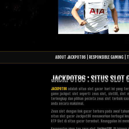
ABOUT JACKPOT86
|
RESPONSIBLE GAMING
|
T
JACKPOT86 : SITUS SLOT
JACKPOT86
adalah situs slot gacor hari ini yang te
game jackpot slot seperti zeus slot, slot88, slot 
terlengkap dan pilihan pecinta zeus slot terbaik saa
anda secara maksimal.
Zeus slot dengan link gacor terbaru pada awal tahun
situs slot gacor Jackpot86 menawarkan berbagai keu
RTP Slot di situs gacor tersebut. Keunggulan ini m
Keunggulan akun top zeus slot
Jackpot86
JP lainnya 