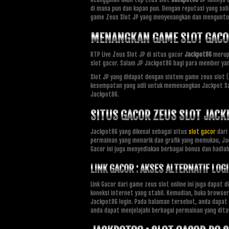
di mana pun dan kapan pun. Dengan reputasi yang so
game Zeus Slot JP yang menyenangkan dan menguntun
MENANGKAN GAME SLOT GACOR
RTP Live Zeus Slot JP di situs gacor
Jackpot86
merupa
slot gacor. Salam JP Jackpot86 bagi para member ya
Slot JP yang didapat dengan sistem game zeus slot 
kesempatan yang adil untuk memenangkan Jackpot Sal
Jackpot86.
SITUS GACOR ZEUS SLOT JACK
Jackpot86 yang dikenal sebagai situs
slot gacor
dari
permainan yang menarik dan grafik yang memukau, Jac
Gacor ini juga menyediakan berbagai bonus dan hadia
LINK GACOR : AKSES ALTERNATIF LO
Link Gacor dari game zeus slot online ini juga dapat di
koneksi internet yang stabil. Kemudian, buka browser
Jackpot86 login. Pada halaman tersebut, anda dapat 
anda dapat menjelajahi berbagai permainan yang di