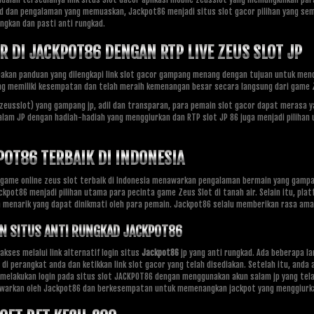
lid dan pengalaman yang memuaskan, Jackpot86 menjadi situs slot gacor pilihan yang s
gkan dan pasti anti rungkad.
 DI JACKPOT86 DENGAN RTP LIVE ZEUS SLOT JP
kan panduan yang dilengkapi link slot gacor gampang menang dengan tujuan untuk me
ng memiliki kesempatan dan telah meraih kemenangan besar secara langsung dari game Z
(zeusslot) yang gampang jp, adil dan transparan, para pemain slot gacor dapat merasa
am JP dengan hadiah-hadiah yang menggiurkan dan RTP slot JP 86 juga menjadi pilihan 
POT86 TERBAIK DI INDONESIA
 game online zeus slot terbaik di Indonesia menawarkan pengalaman bermain yang gampan
kpot86 menjadi pilihan utama para pecinta game Zeus Slot di tanah air. Selain itu, p
h menarik yang dapat dinikmati oleh para pemain. Jackpot86 selalu memberikan rasa am
GIN SITUS ANTI RUNGKAD JACKPOT86
akses melalui link alternatif login situs
Jackpot86
jp yang anti rungkad. Ada beberapa l
 di perangkat anda dan ketikkan link slot gacor yang telah disediakan. Setelah itu, and
melakukan login pada situs slot JACKPOT86 dengan menggunakan akun salam jp yang telah
tawarkan oleh Jackpot86 dan berkesempatan untuk memenangkan jackpot yang menggiurk