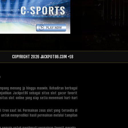
COPYRIGHT
2026 JACKPOT86.COM +18
gampang menang jp hingga maxwin. Kehadiran berbagai
njadikan Jackpot86 sebagai situs slot gacor favorit
 situs slot online yang siap setia menemani hari-hari
 tren saat ini. Permainan zeus slot yang tersedia di
 untuk memprediksi hasil permainan melalui tampilan
ara pemain untuk menikmati permainan favorit mereka